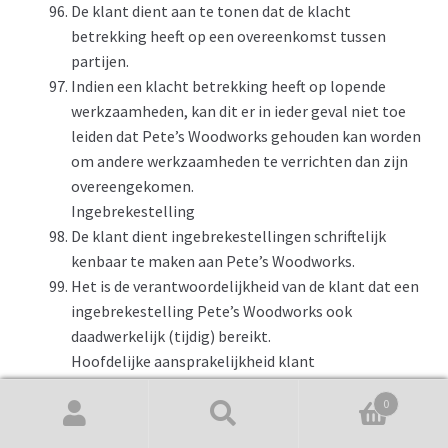
De klant dient aan te tonen dat de klacht
betrekking heeft op een overeenkomst tussen
partijen.
Indien een klacht betrekking heeft op lopende
werkzaamheden, kan dit er in ieder geval niet toe
leiden dat Pete’s Woodworks gehouden kan worden
om andere werkzaamheden te verrichten dan zijn
overeengekomen.
Ingebrekestelling
De klant dient ingebrekestellingen schriftelijk
kenbaar te maken aan Pete’s Woodworks.
Het is de verantwoordelijkheid van de klant dat een
ingebrekestelling Pete’s Woodworks ook
daadwerkelijk (tijdig) bereikt.
Hoofdelijke aansprakelijkheid klant
0
Als Pete’s Woodworks een overeenkomst aangaat
Zoeken
Zoeken
met meerdere klanten, is ieder van hen hoofdelijk