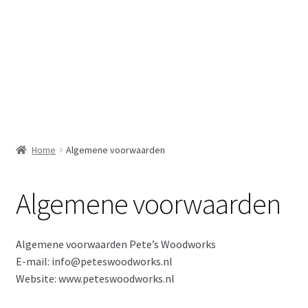
Home
In opdracht
Mijn account
Ook voor laser graveren
Home
Algemene voorwaarden
Over
Algemene voorwaarden
Privacy verklaring
Algemene voorwaarden Pete’s Woodworks
Relatie geschenken
E-mail: info@peteswoodworks.nl
Website: www.peteswoodworks.nl
Shaper Origin handgestuurde cnc frees