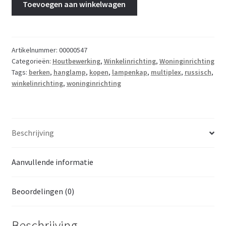
Toevoegen aan winkelwagen
gemaakt
van
Russisch
Berken
Artikelnummer:
00000547
Categorieën:
Houtbewerking
,
Winkelinrichting
,
Woninginrichting
multiplex
Tags:
berken
,
hanglamp
,
kopen
,
lampenkap
,
multiplex
,
russisch
,
aantal
winkelinrichting
,
woninginrichting
Beschrijving
Aanvullende informatie
Beoordelingen (0)
Beschrijving