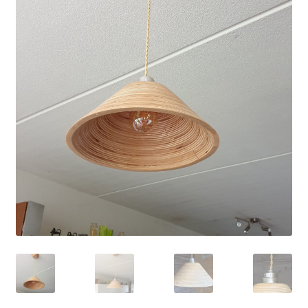
Home
In opdracht
Mijn account
Ook voor laser graveren
Over
Privacy verklaring
Relatie geschenken
Shaper Origin handgestuurde cnc frees