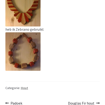
heb ik Zebrano gebruikt
Categorie:
Hout
Bericht
Vorig
Volgend
Padoek
Douglas Fir hout