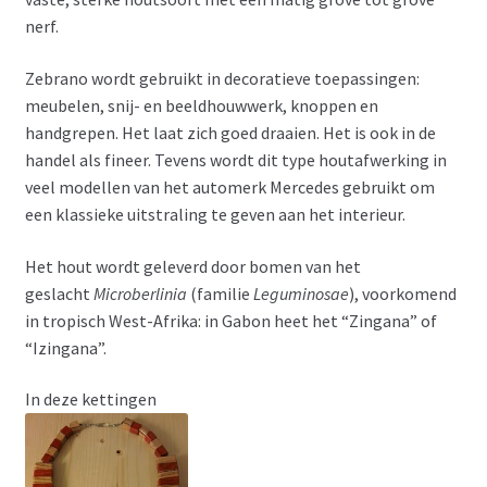
Tuin decoratie
nerf.
Uithangborden
Zebrano wordt gebruikt in decoratieve toepassingen:
meubelen, snij- en beeldhouwwerk, knoppen en
Winkelmand
handgrepen. Het laat zich goed draaien. Het is ook in de
handel als fineer. Tevens wordt dit type houtafwerking in
veel modellen van het automerk Mercedes gebruikt om
een klassieke uitstraling te geven aan het interieur.
Het hout wordt geleverd door bomen van het
geslacht
Microberlinia
(familie
Leguminosae
), voorkomend
in tropisch West-Afrika: in Gabon heet het “Zingana” of
“Izingana”.
In deze kettingen