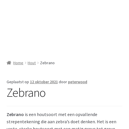
Home
In opdracht
Mijn account
Ook voor laser graveren
Home
Hout
Zebrano
Over
Geplaatst op
12 oktober 2021
door
peterwood
Zebrano
Privacy verklaring
Relatie geschenken
Zebrano
is een houtsoort met een opvallende
Shaper Origin handgestuurde cnc frees
strepentekening die aan zebra’s doet denken. Het is een
vaste, sterke houtsoort met een matig grove tot grove